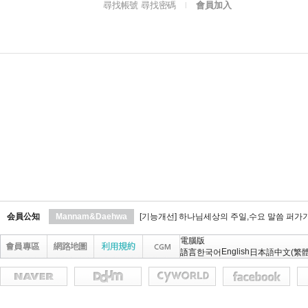
尋找帳號 尋找密碼
會員加入
l
会員公知
Mannam&Daehwa
[기능개선] 하나님세상의 주일,수요 말씀 퍼가
電腦版
English
語言
한국어
日本語
中文(繁體