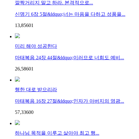
깔짝거리지 말고 하라. 본격적으로...
신명기 6장 5절&ldquo;너는 마음을 다하고 성품을...
13,856
0
1
미리 해야 성공한다
마태복음 24장 44절&ldquo;이러므로 너희도 예비...
26,586
0
1
행한 대로 받으리라
마태복음 16장 27절&ldquo;인자가 아버지의 영광...
57,336
0
0
하나님 목적을 이루고 살아야 최고 행...