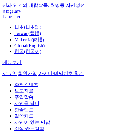
신과 인간의 대합작품, 월명동 자연성전
Blog
Cafe
Language
日本(日本語)
Taiwan(繁體)
Malaysia(簡體)
Global(English)
한국(한국어)
메뉴보기
로그인
회원가입
아이디/비밀번호 찾기
추천컨텐츠
보도자료
주일말씀
사연을 담다
한줄멘토
말씀카드
사연이 있는 만남
갓잼 카드칼럼