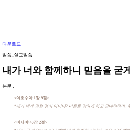
다운로드
말씀_설교말씀
내가 너와 함께하니 믿음을 굳
본문
.
<여호수아 1장 9절>
“내가 네게 명한 것이 아니냐? 마음을 강하게 하고 담대히하라. 
<이사야 43장 2절>