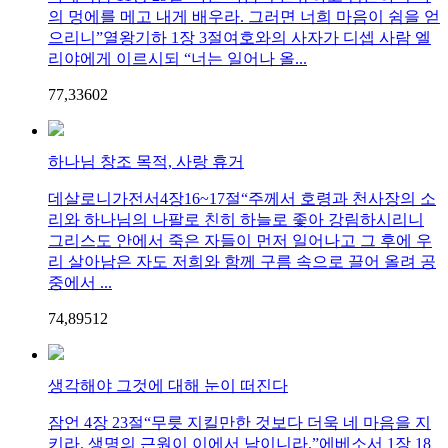
의 멍에를 메고 내게 배우라. 그러면 너희 마음이 쉼을 얻
으리니”열왕기하 1장 3절여호와의 사자가 디셉 사람 엘
리야에게 이르시되 “너는 일어나 올...
77,336
0
2
하나님 창조 목적, 사랑 휴거
데살로니가전서4장16~17절“주께서 호령과 천사장의 소
리와 하나님의 나팔로 친히 하늘로 좇아 강림하시리니
그리스도 안에서 죽은 자들이 먼저 일어나고 그 후에 우
리 살아남은 자도 저희와 함께 구름 속으로 끌어 올려 공
중에서 ...
74,895
1
2
생각해야 그것에 대해 눈이 떠진다
잠언 4장 23절“무릇 지킬만한 것보다 더욱 네 마음을 지
키라. 생명의 근원이 이에서 남이니라.”에베소서 1장 18