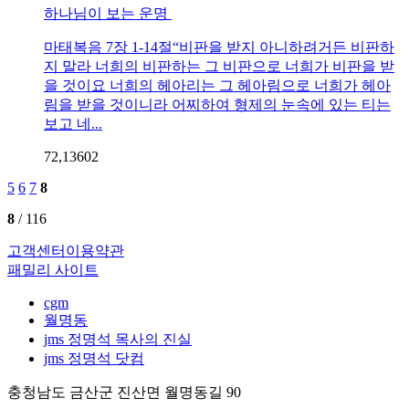
하나님이 보는 운명
마태복음 7장 1-14절“비판을 받지 아니하려거든 비판하
지 말라 너희의 비판하는 그 비판으로 너희가 비판을 받
을 것이요 너희의 헤아리는 그 헤아림으로 너희가 헤아
림을 받을 것이니라 어찌하여 형제의 눈속에 있는 티는
보고 네...
72,136
0
2
5
6
7
8
8
/ 116
고객센터
이용약관
패밀리 사이트
cgm
월명동
jms 정명석 목사의 진실
jms 정명석 닷컴
충청남도 금산군 진산면 월명동길 90