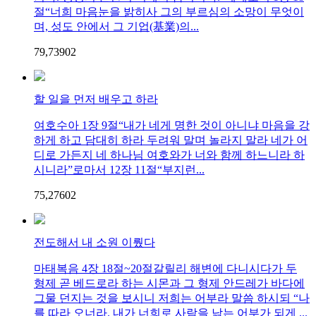
절“너희 마음눈을 밝히사 그의 부르심의 소망이 무엇이
며, 성도 안에서 그 기업(基業)의...
79,739
0
2
할 일을 먼저 배우고 하라
여호수아 1장 9절“내가 네게 명한 것이 아니냐 마음을 강
하게 하고 담대히 하라 두려워 말며 놀라지 말라 네가 어
디로 가든지 네 하나님 여호와가 너와 함께 하느니라 하
시니라”로마서 12장 11절“부지런...
75,276
0
2
전도해서 내 소원 이뤘다
마태복음 4장 18절~20절갈릴리 해변에 다니시다가 두
형제 곧 베드로라 하는 시몬과 그 형제 안드레가 바다에
그물 던지는 것을 보시니 저희는 어부라 말씀 하시되 “나
를 따라 오너라. 내가 너희로 사람을 낚는 어부가 되게 ...