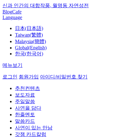
신과 인간의 대합작품, 월명동 자연성전
Blog
Cafe
Language
日本(日本語)
Taiwan(繁體)
Malaysia(簡體)
Global(English)
한국(한국어)
메뉴보기
로그인
회원가입
아이디/비밀번호 찾기
추천컨텐츠
보도자료
주일말씀
사연을 담다
한줄멘토
말씀카드
사연이 있는 만남
갓잼 카드칼럼