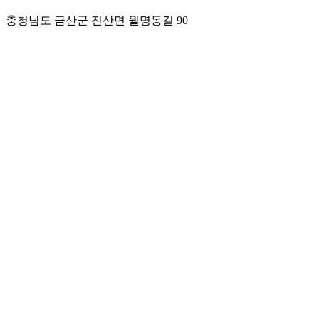
충청남도 금산군 진산면 월명동길 90