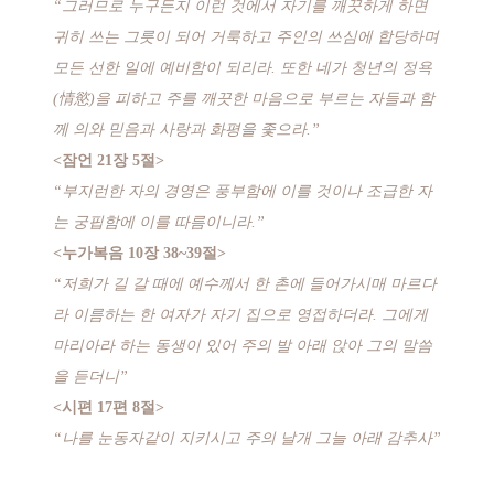
“그러므로 누구든지 이런 것에서 자기를 깨끗하게 하면
귀히 쓰는 그릇이 되어 거룩하고 주인의 쓰심에 합당하며
모든 선한 일에 예비함이 되리라. 또한 네가 청년의 정욕
(情慾)을 피하고 주를 깨끗한 마음으로 부르는 자들과 함
께 의와 믿음과 사랑과 화평을 좇으라.”
<잠언 21장 5절>
“부지런한 자의 경영은 풍부함에 이를 것이나 조급한 자
는 궁핍함에 이를 따름이니라.”
<누가복음 10장 38~39절>
“저희가 길 갈 때에 예수께서 한 촌에 들어가시매 마르다
라 이름하는 한 여자가 자기 집으로 영접하더라. 그에게
마리아라 하는 동생이 있어 주의 발 아래 앉아 그의 말씀
을 듣더니”
<시편 17편 8절>
“나를 눈동자같이 지키시고 주의 날개 그늘 아래 감추사”