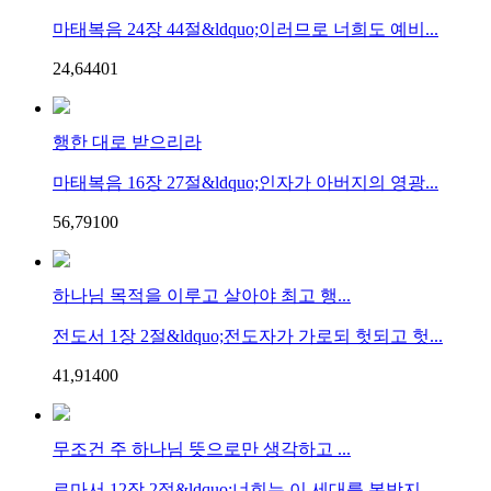
마태복음 24장 44절&ldquo;이러므로 너희도 예비...
24,644
0
1
행한 대로 받으리라
마태복음 16장 27절&ldquo;인자가 아버지의 영광...
56,791
0
0
하나님 목적을 이루고 살아야 최고 행...
전도서 1장 2절&ldquo;전도자가 가로되 헛되고 헛...
41,914
0
0
무조건 주 하나님 뜻으로만 생각하고 ...
로마서 12장 2절&ldquo;너희는 이 세대를 본받지...