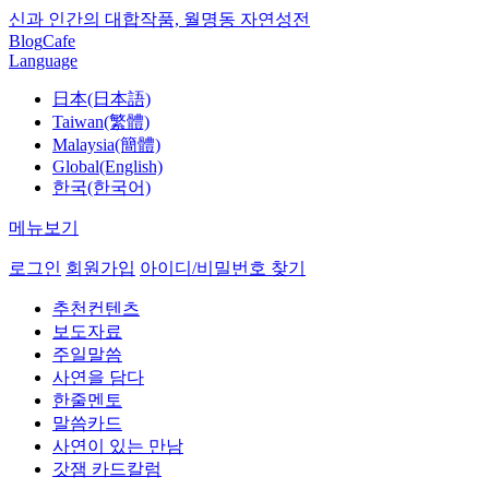
신과 인간의 대합작품, 월명동 자연성전
Blog
Cafe
Language
日本(日本語)
Taiwan(繁體)
Malaysia(簡體)
Global(English)
한국(한국어)
메뉴보기
로그인
회원가입
아이디/비밀번호 찾기
추천컨텐츠
보도자료
주일말씀
사연을 담다
한줄멘토
말씀카드
사연이 있는 만남
갓잼 카드칼럼