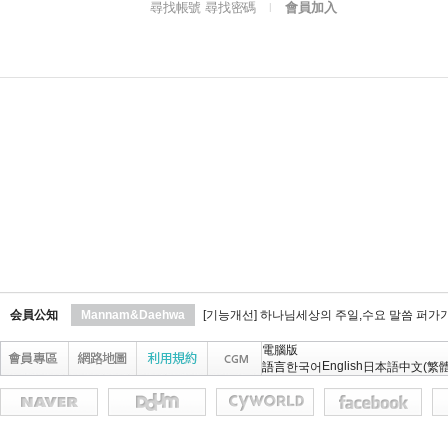
尋找帳號 尋找密碼
會員加入
l
会員公知
Mannam&Daehwa
[기능개선] 하나님세상의 주일,수요 말씀 퍼가
電腦版
English
語言
한국어
日本語
中文(繁體