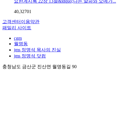
요한계시록 22장 13절&ldquo;나는 알파와 오메가...
40,327
0
1
고객센터
이용약관
패밀리 사이트
cgm
월명동
jms 정명석 목사의 진실
jms 정명석 닷컴
충청남도 금산군 진산면 월명동길 90