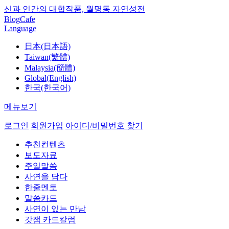
신과 인간의 대합작품, 월명동 자연성전
Blog
Cafe
Language
日本(日本語)
Taiwan(繁體)
Malaysia(簡體)
Global(English)
한국(한국어)
메뉴보기
로그인
회원가입
아이디/비밀번호 찾기
추천컨텐츠
보도자료
주일말씀
사연을 담다
한줄멘토
말씀카드
사연이 있는 만남
갓잼 카드칼럼