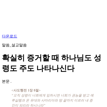
다운로드
말씀_설교말씀
확실히 증거할 때 하나님도 성
령도 주도 나타나신다
본문
.
<사도행전 1장 8절>
“오직 성령이 너희에게 임하시면 너희가 권능을 받고 예
루살렘과 온 유대와 사마리아와 땅 끝까지 이르러 내 증
인이 되리라 하시니라”