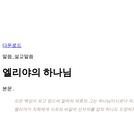
다운로드
말씀_설교말씀
엘리야의 하나님
본문
.
모든 백성이 보고 엎드려 말하되 여호와 그는 하나님이시로다 
엘리야가 저희에게 이르되 바알의 선지자를 잡되 하나도 도망하지