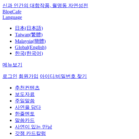
신과 인간의 대합작품, 월명동 자연성전
Blog
Cafe
Language
日本(日本語)
Taiwan(繁體)
Malaysia(簡體)
Global(English)
한국(한국어)
메뉴보기
로그인
회원가입
아이디/비밀번호 찾기
추천컨텐츠
보도자료
주일말씀
사연을 담다
한줄멘토
말씀카드
사연이 있는 만남
갓잼 카드칼럼