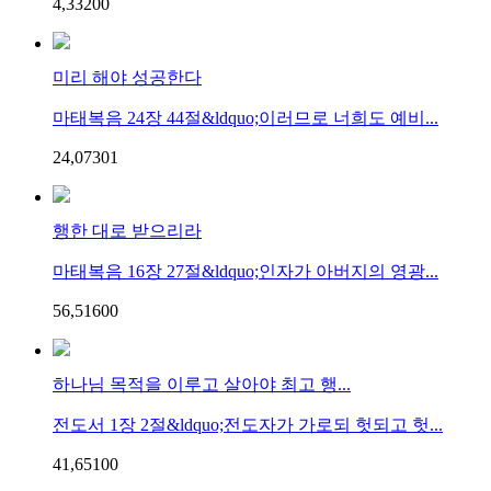
4,332
0
0
미리 해야 성공한다
마태복음 24장 44절&ldquo;이러므로 너희도 예비...
24,073
0
1
행한 대로 받으리라
마태복음 16장 27절&ldquo;인자가 아버지의 영광...
56,516
0
0
하나님 목적을 이루고 살아야 최고 행...
전도서 1장 2절&ldquo;전도자가 가로되 헛되고 헛...
41,651
0
0