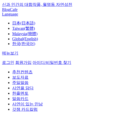
신과 인간의 대합작품, 월명동 자연성전
Blog
Cafe
Language
日本(日本語)
Taiwan(繁體)
Malaysia(簡體)
Global(English)
한국(한국어)
메뉴보기
로그인
회원가입
아이디/비밀번호 찾기
추천컨텐츠
보도자료
주일말씀
사연을 담다
한줄멘토
말씀카드
사연이 있는 만남
갓잼 카드칼럼