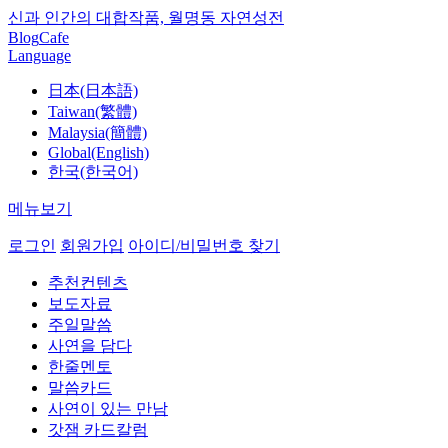
신과 인간의 대합작품, 월명동 자연성전
Blog
Cafe
Language
日本(日本語)
Taiwan(繁體)
Malaysia(簡體)
Global(English)
한국(한국어)
메뉴보기
로그인
회원가입
아이디/비밀번호 찾기
추천컨텐츠
보도자료
주일말씀
사연을 담다
한줄멘토
말씀카드
사연이 있는 만남
갓잼 카드칼럼