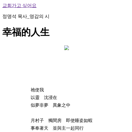
교회가고 싶어요
정명석 목사_영감의 시
幸福的人生
祂使我
以靈 沈浸在
似夢非夢 異象之中
月村子 獨間房 即使睡姿如蝦
事奉著天 並與主一起同行