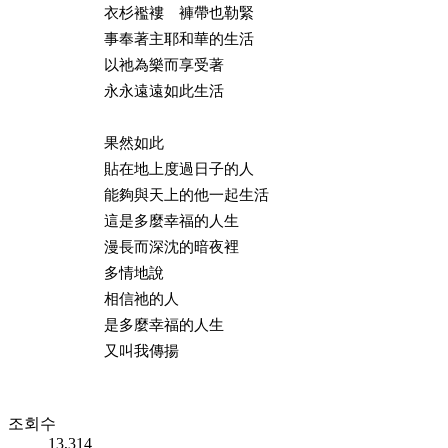
衣杉襤褸 褲帶也勒緊
事奉著主耶和華的生活
以祂為樂而享受著
永永遠遠如此生活
果然如此
貼在地上度過日子的人
能夠與天上的他一起生活
這是多麼幸福的人生
漫長而深沈的暗夜裡
多情地說
相信祂的人
是多麼幸福的人生
又叫我傳揚
조회수
13,314