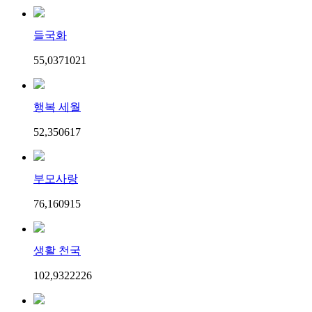
들국화
55,037
10
21
행복 세월
52,350
6
17
부모사랑
76,160
9
15
생활 천국
102,932
22
26