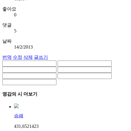
좋아요
0
댓글
5
날짜
14/2/2013
번역
수정
삭제
글쓰기
영감의 시 더보기
승패
431,652
14
23