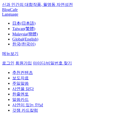
신과 인간의 대합작품, 월명동 자연성전
Blog
Cafe
Language
日本(日本語)
Taiwan(繁體)
Malaysia(簡體)
Global(English)
한국(한국어)
메뉴보기
로그인
회원가입
아이디/비밀번호 찾기
추천컨텐츠
보도자료
주일말씀
사연을 담다
한줄멘토
말씀카드
사연이 있는 만남
갓잼 카드칼럼