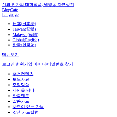
신과 인간의 대합작품, 월명동 자연성전
Blog
Cafe
Language
日本(日本語)
Taiwan(繁體)
Malaysia(簡體)
Global(English)
한국(한국어)
메뉴보기
로그인
회원가입
아이디/비밀번호 찾기
추천컨텐츠
보도자료
주일말씀
사연을 담다
한줄멘토
말씀카드
사연이 있는 만남
갓잼 카드칼럼