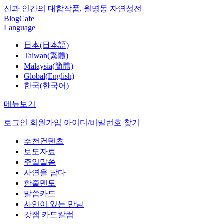
신과 인간의 대합작품, 월명동 자연성전
Blog
Cafe
Language
日本(日本語)
Taiwan(繁體)
Malaysia(簡體)
Global(English)
한국(한국어)
메뉴보기
로그인
회원가입
아이디/비밀번호 찾기
추천컨텐츠
보도자료
주일말씀
사연을 담다
한줄멘토
말씀카드
사연이 있는 만남
갓잼 카드칼럼