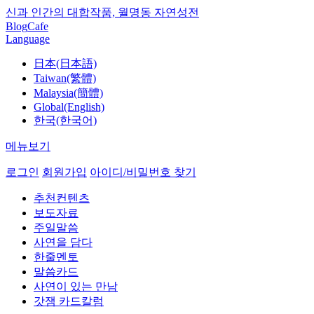
신과 인간의 대합작품, 월명동 자연성전
Blog
Cafe
Language
日本(日本語)
Taiwan(繁體)
Malaysia(簡體)
Global(English)
한국(한국어)
메뉴보기
로그인
회원가입
아이디/비밀번호 찾기
추천컨텐츠
보도자료
주일말씀
사연을 담다
한줄멘토
말씀카드
사연이 있는 만남
갓잼 카드칼럼