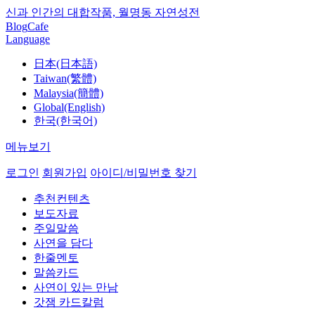
신과 인간의 대합작품, 월명동 자연성전
Blog
Cafe
Language
日本(日本語)
Taiwan(繁體)
Malaysia(簡體)
Global(English)
한국(한국어)
메뉴보기
로그인
회원가입
아이디/비밀번호 찾기
추천컨텐츠
보도자료
주일말씀
사연을 담다
한줄멘토
말씀카드
사연이 있는 만남
갓잼 카드칼럼