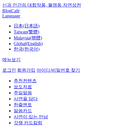
신과 인간의 대합작품, 월명동 자연성전
Blog
Cafe
Language
日本(日本語)
Taiwan(繁體)
Malaysia(簡體)
Global(English)
한국(한국어)
메뉴보기
로그인
회원가입
아이디/비밀번호 찾기
추천컨텐츠
보도자료
주일말씀
사연을 담다
한줄멘토
말씀카드
사연이 있는 만남
갓잼 카드칼럼