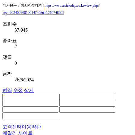
기사원문 : [아시아투데이]
https://www.asiatoday.co.kr/view.php?
key=20240626010014749&t=1719748692
조회수
37,945
좋아요
2
댓글
0
날짜
26/6/2024
번역
수정
삭제
고객센터
이용약관
패밀리 사이트