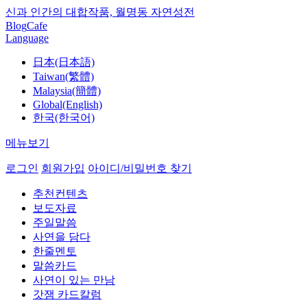
신과 인간의 대합작품, 월명동 자연성전
Blog
Cafe
Language
日本(日本語)
Taiwan(繁體)
Malaysia(簡體)
Global(English)
한국(한국어)
메뉴보기
로그인
회원가입
아이디/비밀번호 찾기
추천컨텐츠
보도자료
주일말씀
사연을 담다
한줄멘토
말씀카드
사연이 있는 만남
갓잼 카드칼럼