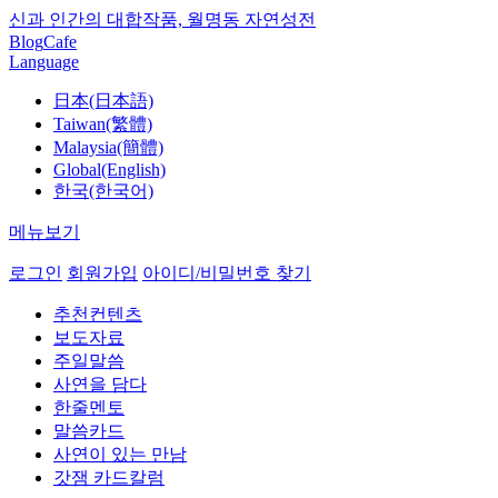
신과 인간의 대합작품, 월명동 자연성전
Blog
Cafe
Language
日本(日本語)
Taiwan(繁體)
Malaysia(簡體)
Global(English)
한국(한국어)
메뉴보기
로그인
회원가입
아이디/비밀번호 찾기
추천컨텐츠
보도자료
주일말씀
사연을 담다
한줄멘토
말씀카드
사연이 있는 만남
갓잼 카드칼럼