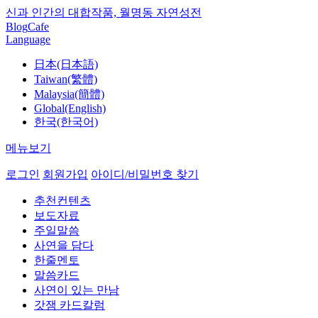
신과 인간의 대합작품, 월명동 자연성전
Blog
Cafe
Language
日本(日本語)
Taiwan(繁體)
Malaysia(簡體)
Global(English)
한국(한국어)
메뉴보기
로그인
회원가입
아이디/비밀번호 찾기
추천컨텐츠
보도자료
주일말씀
사연을 담다
한줄멘토
말씀카드
사연이 있는 만남
갓잼 카드칼럼