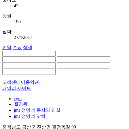
47
댓글
196
날짜
27/4/2017
번역
수정
삭제
고객센터
이용약관
패밀리 사이트
cgm
월명동
jms 정명석 목사의 진실
jms 정명석 닷컴
충청남도 금산군 진산면 월명동길 90