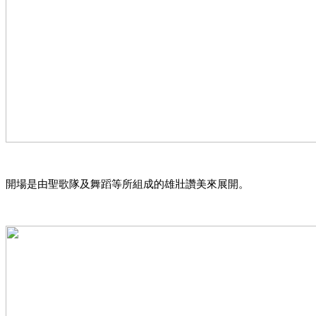
開場是由聖歌隊及舞蹈等所組成的雄壯讚美來展開。