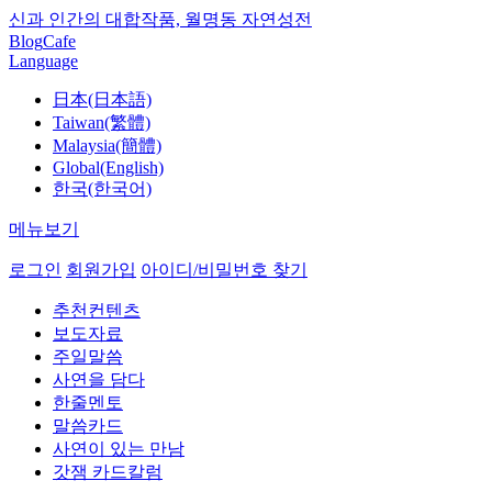
신과 인간의 대합작품, 월명동 자연성전
Blog
Cafe
Language
日本(日本語)
Taiwan(繁體)
Malaysia(簡體)
Global(English)
한국(한국어)
메뉴보기
로그인
회원가입
아이디/비밀번호 찾기
추천컨텐츠
보도자료
주일말씀
사연을 담다
한줄멘토
말씀카드
사연이 있는 만남
갓잼 카드칼럼