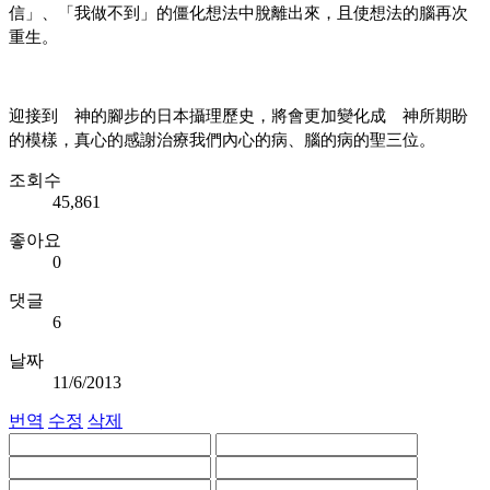
信」、「我做不到」的僵化想法中
脫離出來，且使想法的腦再次
重生。
迎接到 神的腳步的日本攝理歷史，將會更加變化成 神所期盼
的模樣，真心的感謝治療我們內心的病、腦的病的聖三位。
조회수
45,861
좋아요
0
댓글
6
날짜
11/6/2013
번역
수정
삭제