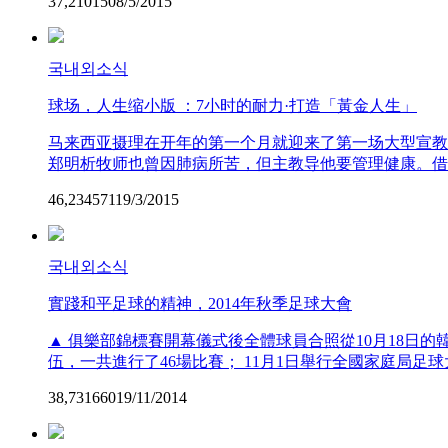
37,210
15
0
8/5/2015
국내외소식
球场，人生缩小版 ：7小时的耐力·打造「黃金人生」
马来西亚摄理在开年的第一个月就迎来了第一场大型宣教活
郑明析牧师也曾因肺病所苦，但主教导他要管理健康。借此
46,234
57
1
19/3/2015
국내외소식
實踐和平足球的精神，2014年秋季足球大會
▲ 俱樂部錦標賽開幕儀式後全體球員合照從10月18日的
伍，一共進行了46場比賽； 11月1日舉行全國家庭局足球
38,731
66
0
19/11/2014