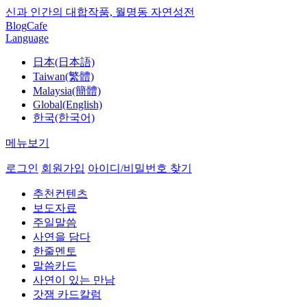
신과 인간의 대합작품, 월명동 자연성전
Blog
Cafe
Language
日本(日本語)
Taiwan(繁體)
Malaysia(簡體)
Global(English)
한국(한국어)
메뉴보기
로그인
회원가입
아이디/비밀번호 찾기
추천컨텐츠
보도자료
주일말씀
사연을 담다
한줄멘토
말씀카드
사연이 있는 만남
갓잼 카드칼럼