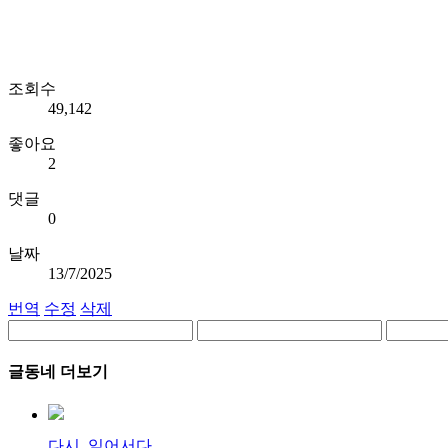
조회수
49,142
좋아요
2
댓글
0
날짜
13/7/2025
번역
수정
삭제
글동네 더보기
다시, 일어서다