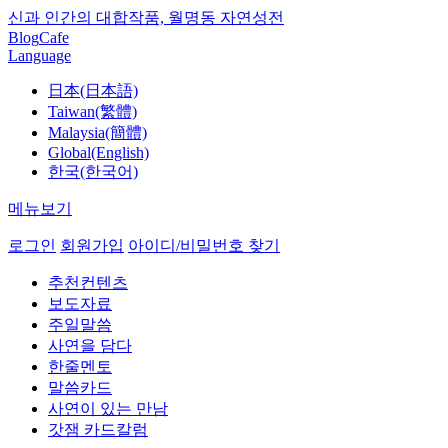
신과 인간의 대합작품, 월명동 자연성전
Blog
Cafe
Language
日本(日本語)
Taiwan(繁體)
Malaysia(簡體)
Global(English)
한국(한국어)
메뉴보기
로그인
회원가입
아이디/비밀번호 찾기
추천컨텐츠
보도자료
주일말씀
사연을 담다
한줄멘토
말씀카드
사연이 있는 만남
갓잼 카드칼럼