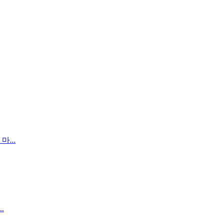
...
.