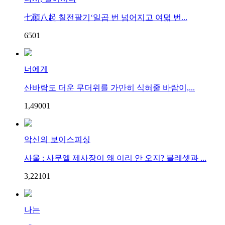
七顚八起 칠전팔기‘일곱 번 넘어지고 여덟 번...
65
0
1
너에게
산바람도 더운 무더위를 가만히 식혀줄 바람이,...
1,490
0
1
악신의 보이스피싱
사울 : 사무엘 제사장이 왜 이리 안 오지? 블레셋과 ...
3,221
0
1
나는