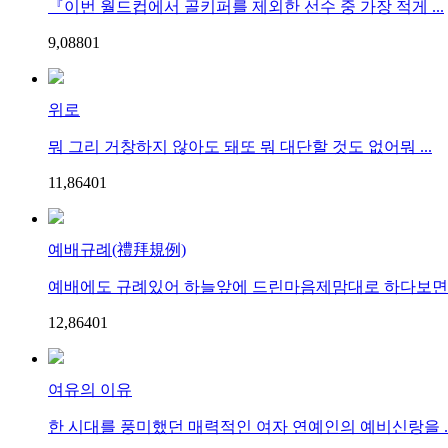
『이번 월드컵에서 골키퍼를 제외한 선수 중 가장 적게 ...
9,088
0
1
위로
뭐 그리 거창하지 않아도 돼또 뭐 대단할 것도 없어뭐 ...
11,864
0
1
예배규례(禮拜規例)
예배에도 규례있어 하늘앞에 드린마음제맘대로 하다보면 마
12,864
0
1
여유의 이유
한 시대를 풍미했던 매력적인 여자 연예인의 예비신랑을 ..