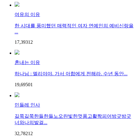
여유의 이유
한 시대를 풍미했던 매력적인 여자 연예인의 예비신랑을
...
17,393
1
2
혼내는 이유
하나님 : 엘리야야. 가서 아합에게 전해라. 수년 동안...
19,695
0
1
민들레 인사
길쭉길쭉한들한들노오란빛한껏품고활짝피어방긋방긋
너와나의발걸...
32,782
1
2