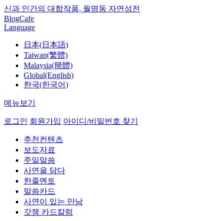
신과 인간의 대합작품, 월명동 자연성전
Blog
Cafe
Language
日本(日本語)
Taiwan(繁體)
Malaysia(簡體)
Global(English)
한국(한국어)
메뉴보기
로그인
회원가입
아이디/비밀번호 찾기
추천컨텐츠
보도자료
주일말씀
사연을 담다
한줄멘토
말씀카드
사연이 있는 만남
갓잼 카드칼럼