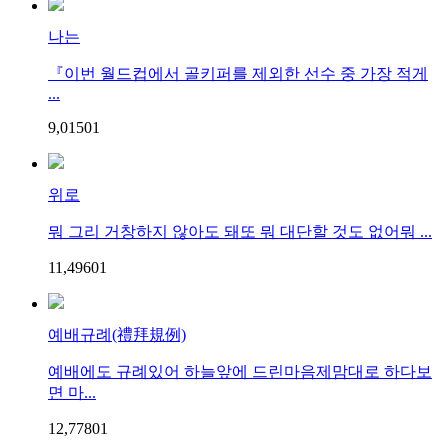
나는
『이번 월드컵에서 골키퍼를 제외한 선수 중 가장 적게
...
9,015
0
1
위로
뭐 그리 거창하지 않아도 돼또 뭐 대단할 것도 없어뭐 ...
11,496
0
1
예배규례(禮拜規例)
예배에도 규례있어 하늘앞에 드린마음제맘대로 하다보
면 마...
12,778
0
1