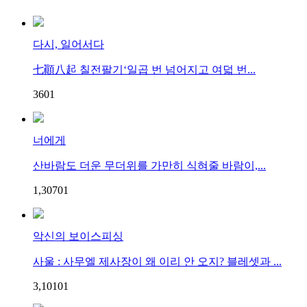
다시, 일어서다
七顚八起 칠전팔기‘일곱 번 넘어지고 여덟 번...
36
0
1
너에게
산바람도 더운 무더위를 가만히 식혀줄 바람이,...
1,307
0
1
악신의 보이스피싱
사울 : 사무엘 제사장이 왜 이리 안 오지? 블레셋과 ...
3,101
0
1