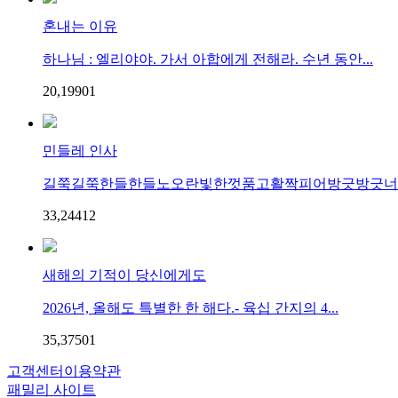
혼내는 이유
하나님 : 엘리야야. 가서 아합에게 전해라. 수년 동안...
20,199
0
1
민들레 인사
길쭉길쭉한들한들노오란빛한껏품고활짝피어방긋방긋너와
33,244
1
2
새해의 기적이 당신에게도
2026년, 올해도 특별한 한 해다.- 육십 간지의 4...
35,375
0
1
고객센터
이용약관
패밀리 사이트