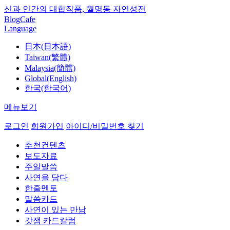
신과 인간의 대합작품, 월명동 자연성전
Blog
Cafe
Language
日本(日本語)
Taiwan(繁體)
Malaysia(簡體)
Global(English)
한국(한국어)
메뉴보기
로그인
회원가입
아이디/비밀번호 찾기
추천컨텐츠
보도자료
주일말씀
사연을 담다
한줄멘토
말씀카드
사연이 있는 만남
갓잼 카드칼럼