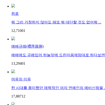
위로
뭐 그리 거창하지 않아도 돼또 뭐 대단할 것도 없어뭐 ...
12,710
0
1
예배규례(禮拜規例)
예배에도 규례있어 하늘앞에 드린마음제맘대로 하다보면 마
13,294
0
1
여유의 이유
한 시대를 풍미했던 매력적인 여자 연예인의 예비신랑을 ..
17,887
1
2