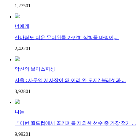
1,275
0
1
너에게
산바람도 더운 무더위를 가만히 식혀줄 바람이,...
2,422
0
1
악신의 보이스피싱
사울 : 사무엘 제사장이 왜 이리 안 오지? 블레셋과 ...
3,928
0
1
나는
『이번 월드컵에서 골키퍼를 제외한 선수 중 가장 적게 ...
9,992
0
1