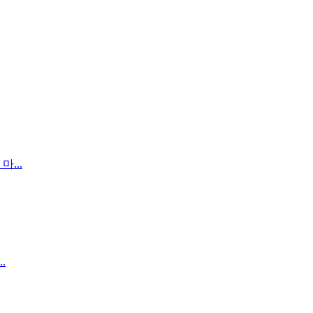
...
.