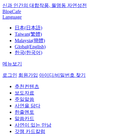
신과 인간의 대합작품, 월명동 자연성전
Blog
Cafe
Language
日本(日本語)
Taiwan(繁體)
Malaysia(簡體)
Global(English)
한국(한국어)
메뉴보기
로그인
회원가입
아이디/비밀번호 찾기
추천컨텐츠
보도자료
주일말씀
사연을 담다
한줄멘토
말씀카드
사연이 있는 만남
갓잼 카드칼럼