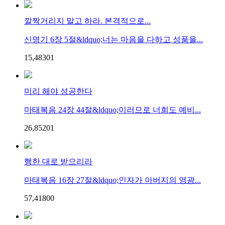
깔짝거리지 말고 하라. 본격적으로...
신명기 6장 5절&ldquo;너는 마음을 다하고 성품을...
15,483
0
1
미리 해야 성공한다
마태복음 24장 44절&ldquo;이러므로 너희도 예비...
26,852
0
1
행한 대로 받으리라
마태복음 16장 27절&ldquo;인자가 아버지의 영광...
57,418
0
0