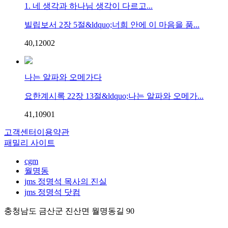
1. 네 생각과 하나님 생각이 다르고...
빌립보서 2장 5절&ldquo;너희 안에 이 마음을 품...
40,120
0
2
나는 알파와 오메가다
요한계시록 22장 13절&ldquo;나는 알파와 오메가...
41,109
0
1
고객센터
이용약관
패밀리 사이트
cgm
월명동
jms 정명석 목사의 진실
jms 정명석 닷컴
충청남도 금산군 진산면 월명동길 90