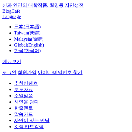
신과 인간의 대합작품, 월명동 자연성전
Blog
Cafe
Language
日本(日本語)
Taiwan(繁體)
Malaysia(簡體)
Global(English)
한국(한국어)
메뉴보기
로그인
회원가입
아이디/비밀번호 찾기
추천컨텐츠
보도자료
주일말씀
사연을 담다
한줄멘토
말씀카드
사연이 있는 만남
갓잼 카드칼럼