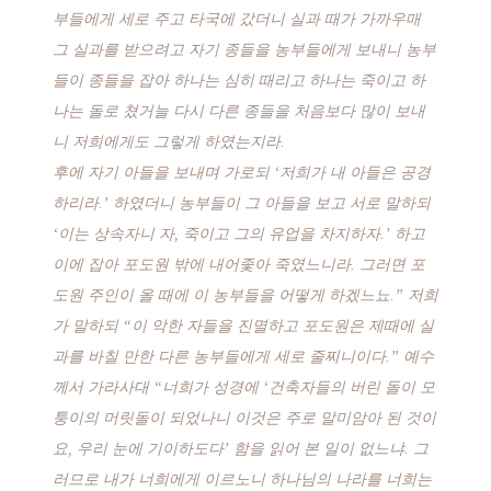
부들에게 세로 주고 타국에 갔더니 실과 때가 가까우매
그 실과를 받으려고 자기 종들을 농부들에게 보내니 농부
들이 종들을 잡아 하나는 심히 때리고 하나는 죽이고 하
나는 돌로 쳤거늘 다시 다른 종들을 처음보다 많이 보내
니 저희에게도 그렇게 하였는지라.
후에 자기 아들을 보내며 가로되 ‘저희가 내 아들은 공경
하리라.’ 하였더니 농부들이 그 아들을 보고 서로 말하되
‘이는 상속자니 자, 죽이고 그의 유업을 차지하자.’ 하고
이에 잡아 포도원 밖에 내어좇아 죽였느니라. 그러면 포
도원 주인이 올 때에 이 농부들을 어떻게 하겠느뇨.” 저희
가 말하되 “이 악한 자들을 진멸하고 포도원은 제때에 실
과를 바칠 만한 다른 농부들에게 세로 줄찌니이다.” 예수
께서 가라사대 “너희가 성경에 ‘건축자들의 버린 돌이 모
퉁이의 머릿돌이 되었나니 이것은 주로 말미암아 된 것이
요, 우리 눈에 기이하도다’ 함을 읽어 본 일이 없느냐. 그
러므로 내가 너희에게 이르노니 하나님의 나라를 너희는