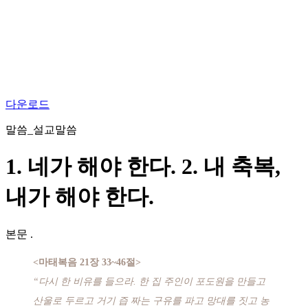
다운로드
말씀_설교말씀
1. 네가 해야 한다. 2. 내 축복,
내가 해야 한다.
본문
.
<마태복음 21장 33~46절>
“다시 한 비유를 들으라. 한 집 주인이 포도원을 만들고
산울로 두르고 거기 즙 짜는 구유를 파고 망대를 짓고 농