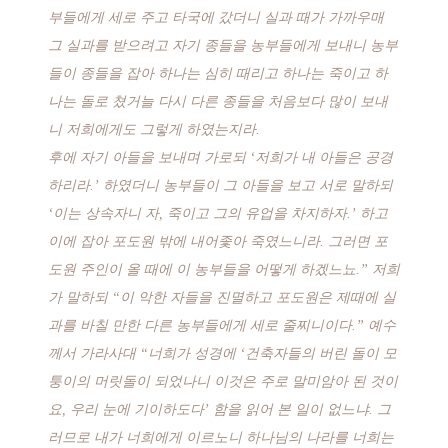
부들에게 세로 주고 타국에 갔더니 실과 때가 가까우매
그 실과를 받으려고 자기 종들을 농부들에게 보내니 농부
들이 종들을 잡아 하나는 심히 때리고 하나는 죽이고 하
나는 돌로 쳤거늘 다시 다른 종들을 처음보다 많이 보내
니 저희에게도 그렇게 하였는지라.
후에 자기 아들을 보내며 가로되 ‘저희가 내 아들은 공경
하리라.’ 하였더니 농부들이 그 아들을 보고 서로 말하되
‘이는 상속자니 자, 죽이고 그의 유업을 차지하자.’ 하고
이에 잡아 포도원 밖에 내어좇아 죽였느니라. 그러면 포
도원 주인이 올 때에 이 농부들을 어떻게 하겠느뇨.” 저희
가 말하되 “이 악한 자들을 진멸하고 포도원은 제때에 실
과를 바칠 만한 다른 농부들에게 세로 줄찌니이다.” 예수
께서 가라사대 “너희가 성경에 ‘건축자들의 버린 돌이 모
퉁이의 머릿돌이 되었나니 이것은 주로 말미암아 된 것이
요, 우리 눈에 기이하도다’ 함을 읽어 본 일이 없느냐. 그
러므로 내가 너희에게 이르노니 하나님의 나라를 너희는