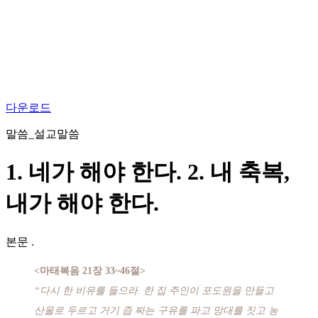
다운로드
말씀_설교말씀
1. 네가 해야 한다. 2. 내 축복,
내가 해야 한다.
본문
.
<마태복음 21장 33~46절>
“다시 한 비유를 들으라. 한 집 주인이 포도원을 만들고
산울로 두르고 거기 즙 짜는 구유를 파고 망대를 짓고 농