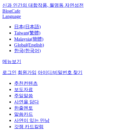
신과 인간의 대합작품, 월명동 자연성전
Blog
Cafe
Language
日本(日本語)
Taiwan(繁體)
Malaysia(簡體)
Global(English)
한국(한국어)
메뉴보기
로그인
회원가입
아이디/비밀번호 찾기
추천컨텐츠
보도자료
주일말씀
사연을 담다
한줄멘토
말씀카드
사연이 있는 만남
갓잼 카드칼럼