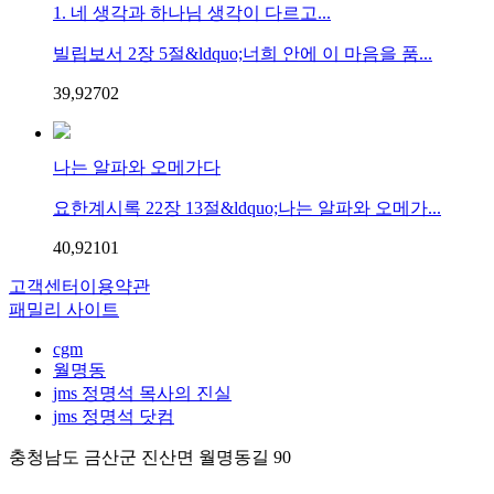
1. 네 생각과 하나님 생각이 다르고...
빌립보서 2장 5절&ldquo;너희 안에 이 마음을 품...
39,927
0
2
나는 알파와 오메가다
요한계시록 22장 13절&ldquo;나는 알파와 오메가...
40,921
0
1
고객센터
이용약관
패밀리 사이트
cgm
월명동
jms 정명석 목사의 진실
jms 정명석 닷컴
충청남도 금산군 진산면 월명동길 90