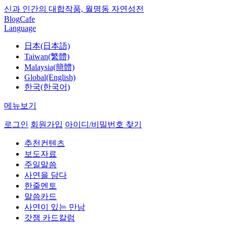
신과 인간의 대합작품, 월명동 자연성전
Blog
Cafe
Language
日本(日本語)
Taiwan(繁體)
Malaysia(簡體)
Global(English)
한국(한국어)
메뉴보기
로그인
회원가입
아이디/비밀번호 찾기
추천컨텐츠
보도자료
주일말씀
사연을 담다
한줄멘토
말씀카드
사연이 있는 만남
갓잼 카드칼럼