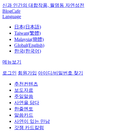
신과 인간의 대합작품, 월명동 자연성전
Blog
Cafe
Language
日本(日本語)
Taiwan(繁體)
Malaysia(簡體)
Global(English)
한국(한국어)
메뉴보기
로그인
회원가입
아이디/비밀번호 찾기
추천컨텐츠
보도자료
주일말씀
사연을 담다
한줄멘토
말씀카드
사연이 있는 만남
갓잼 카드칼럼