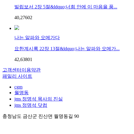
빌립보서 2장 5절&ldquo;너희 안에 이 마음을 품...
40,276
0
2
나는 알파와 오메가다
요한계시록 22장 13절&ldquo;나는 알파와 오메가...
42,638
0
1
고객센터
이용약관
패밀리 사이트
cgm
월명동
jms 정명석 목사의 진실
jms 정명석 닷컴
충청남도 금산군 진산면 월명동길 90