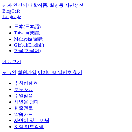
신과 인간의 대합작품, 월명동 자연성전
Blog
Cafe
Language
日本(日本語)
Taiwan(繁體)
Malaysia(簡體)
Global(English)
한국(한국어)
메뉴보기
로그인
회원가입
아이디/비밀번호 찾기
추천컨텐츠
보도자료
주일말씀
사연을 담다
한줄멘토
말씀카드
사연이 있는 만남
갓잼 카드칼럼