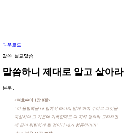
다운로드
말씀_설교말씀
말씀하니 제대로 알고 살아라
본문
.
<여호수아 1장 8절>
“이 율법책을 네 입에서 떠나지 말게 하며 주야로 그것을
묵상하여 그 가운데 기록한대로 다 지켜 행하라 그리하면
네 길이 평탄하게 될 것이라 네가 형통하리라”