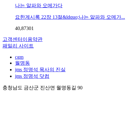
나는 알파와 오메가다
요한계시록 22장 13절&ldquo;나는 알파와 오메가...
40,873
0
1
고객센터
이용약관
패밀리 사이트
cgm
월명동
jms 정명석 목사의 진실
jms 정명석 닷컴
충청남도 금산군 진산면 월명동길 90