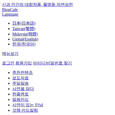
신과 인간의 대합작품, 월명동 자연성전
Blog
Cafe
Language
日本(日本語)
Taiwan(繁體)
Malaysia(簡體)
Global(English)
한국(한국어)
메뉴보기
로그인
회원가입
아이디/비밀번호 찾기
추천컨텐츠
보도자료
주일말씀
사연을 담다
한줄멘토
말씀카드
사연이 있는 만남
갓잼 카드칼럼