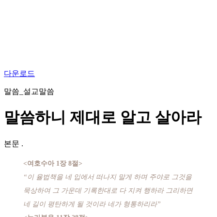
다운로드
말씀_설교말씀
말씀하니 제대로 알고 살아라
본문
.
<여호수아 1장 8절>
“이 율법책을 네 입에서 떠나지 말게 하며 주야로 그것을
묵상하여 그 가운데 기록한대로 다 지켜 행하라 그리하면
네 길이 평탄하게 될 것이라 네가 형통하리라”