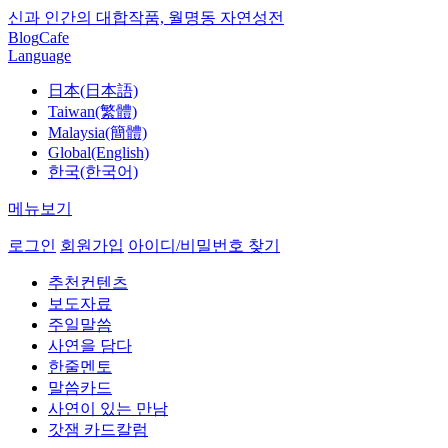
신과 인간의 대합작품, 월명동 자연성전
Blog
Cafe
Language
日本(日本語)
Taiwan(繁體)
Malaysia(簡體)
Global(English)
한국(한국어)
메뉴보기
로그인
회원가입
아이디/비밀번호 찾기
추천컨텐츠
보도자료
주일말씀
사연을 담다
한줄멘토
말씀카드
사연이 있는 만남
갓잼 카드칼럼