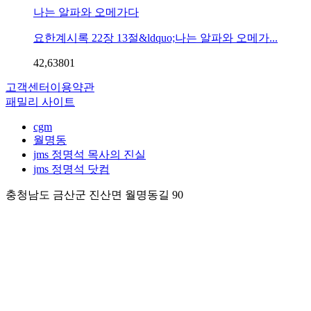
나는 알파와 오메가다
요한계시록 22장 13절&ldquo;나는 알파와 오메가...
42,638
0
1
고객센터
이용약관
패밀리 사이트
cgm
월명동
jms 정명석 목사의 진실
jms 정명석 닷컴
충청남도 금산군 진산면 월명동길 90