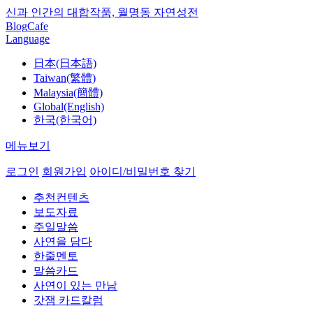
신과 인간의 대합작품, 월명동 자연성전
Blog
Cafe
Language
日本(日本語)
Taiwan(繁體)
Malaysia(簡體)
Global(English)
한국(한국어)
메뉴보기
로그인
회원가입
아이디/비밀번호 찾기
추천컨텐츠
보도자료
주일말씀
사연을 담다
한줄멘토
말씀카드
사연이 있는 만남
갓잼 카드칼럼