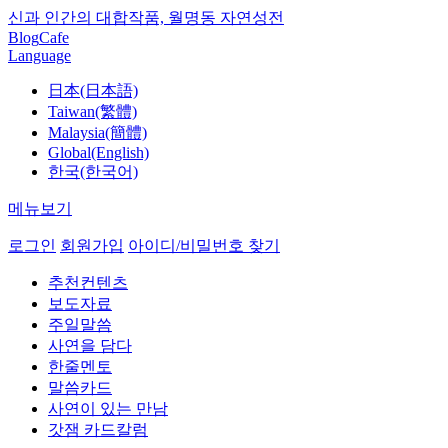
신과 인간의 대합작품, 월명동 자연성전
Blog
Cafe
Language
日本(日本語)
Taiwan(繁體)
Malaysia(簡體)
Global(English)
한국(한국어)
메뉴보기
로그인
회원가입
아이디/비밀번호 찾기
추천컨텐츠
보도자료
주일말씀
사연을 담다
한줄멘토
말씀카드
사연이 있는 만남
갓잼 카드칼럼