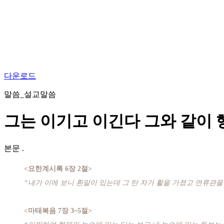
다운로드
말씀_설교말씀
그는 이기고 이긴다 그와 같이 
본문
.
<요한계시록 6장 2절>
“내가 이에 보니 흰말이 있는데 그 탄 자가 활을 가졌고 면류관을
<마태복음 7장 3~5절>