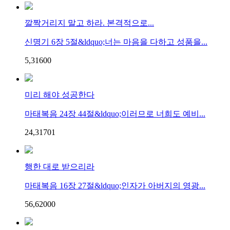
깔짝거리지 말고 하라. 본격적으로...
신명기 6장 5절&ldquo;너는 마음을 다하고 성품을...
5,316
0
0
미리 해야 성공한다
마태복음 24장 44절&ldquo;이러므로 너희도 예비...
24,317
0
1
행한 대로 받으리라
마태복음 16장 27절&ldquo;인자가 아버지의 영광...
56,620
0
0