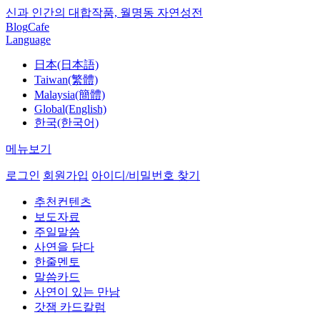
신과 인간의 대합작품, 월명동 자연성전
Blog
Cafe
Language
日本(日本語)
Taiwan(繁體)
Malaysia(簡體)
Global(English)
한국(한국어)
메뉴보기
로그인
회원가입
아이디/비밀번호 찾기
추천컨텐츠
보도자료
주일말씀
사연을 담다
한줄멘토
말씀카드
사연이 있는 만남
갓잼 카드칼럼