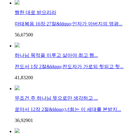
행한 대로 받으리라
마태복음 16장 27절&ldquo;인자가 아버지의 영광...
56,675
0
0
하나님 목적을 이루고 살아야 최고 행...
전도서 1장 2절&ldquo;전도자가 가로되 헛되고 헛...
41,832
0
0
무조건 주 하나님 뜻으로만 생각하고 ...
로마서 12장 2절&ldquo;너희는 이 세대를 본받지...
36,929
0
1