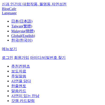
신과 인간의 대합작품, 월명동 자연성전
Blog
Cafe
Language
日本(日本語)
Taiwan(繁體)
Malaysia(簡體)
Global(English)
한국(한국어)
메뉴보기
로그인
회원가입
아이디/비밀번호 찾기
추천컨텐츠
보도자료
주일말씀
사연을 담다
한줄멘토
말씀카드
사연이 있는 만남
갓잼 카드칼럼