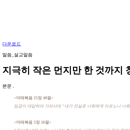
다운로드
말씀_설교말씀
지극히 작은 먼지만 한 것까지
본문
.
<마태복음 25장 40절>
임금이 대답하여 가라사대 “내가 진실로 너희에게 이르노니 너희가 
<마태복음 5장 26절>