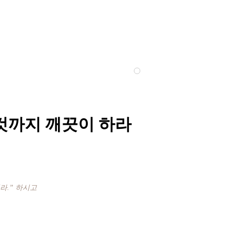
것까지 깨끗이 하라
라.” 하시고