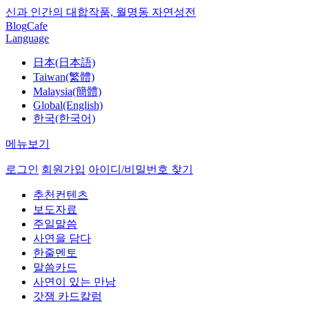
신과 인간의 대합작품, 월명동 자연성전
Blog
Cafe
Language
日本(日本語)
Taiwan(繁體)
Malaysia(簡體)
Global(English)
한국(한국어)
메뉴보기
로그인
회원가입
아이디/비밀번호 찾기
추천컨텐츠
보도자료
주일말씀
사연을 담다
한줄멘토
말씀카드
사연이 있는 만남
갓잼 카드칼럼