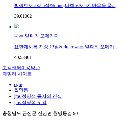
빌립보서 2장 5절&ldquo;너희 안에 이 마음을 품...
39,610
0
2
나는 알파와 오메가다
요한계시록 22장 13절&ldquo;나는 알파와 오메가...
40,584
0
1
고객센터
이용약관
패밀리 사이트
cgm
월명동
jms 정명석 목사의 진실
jms 정명석 닷컴
충청남도 금산군 진산면 월명동길 90