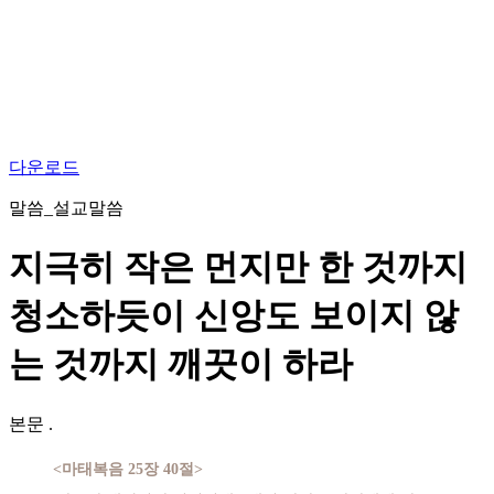
다운로드
말씀_설교말씀
지극히 작은 먼지만 한 것까지
청소하듯이 신앙도 보이지 않
는 것까지 깨끗이 하라
본문
.
<마태복음 25장 40절>