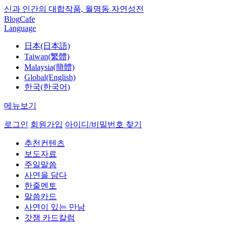
신과 인간의 대합작품, 월명동 자연성전
Blog
Cafe
Language
日本(日本語)
Taiwan(繁體)
Malaysia(簡體)
Global(English)
한국(한국어)
메뉴보기
로그인
회원가입
아이디/비밀번호 찾기
추천컨텐츠
보도자료
주일말씀
사연을 담다
한줄멘토
말씀카드
사연이 있는 만남
갓잼 카드칼럼