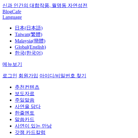
신과 인간의 대합작품, 월명동 자연성전
Blog
Cafe
Language
日本(日本語)
Taiwan(繁體)
Malaysia(簡體)
Global(English)
한국(한국어)
메뉴보기
로그인
회원가입
아이디/비밀번호 찾기
추천컨텐츠
보도자료
주일말씀
사연을 담다
한줄멘토
말씀카드
사연이 있는 만남
갓잼 카드칼럼