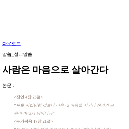
다운로드
말씀_설교말씀
사람은 마음으로 살아간다
본문
.
<잠언 4장 23절>
“무릇 지킬만한 것보다 더욱 네 마음을 지키라 생명의 근
원이 이에서 남이니라”
<누가복음 17장 21절>