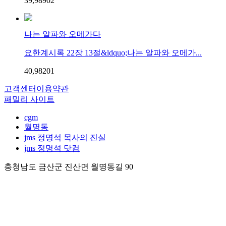
39,989
0
2
나는 알파와 오메가다
요한계시록 22장 13절&ldquo;나는 알파와 오메가...
40,982
0
1
고객센터
이용약관
패밀리 사이트
cgm
월명동
jms 정명석 목사의 진실
jms 정명석 닷컴
충청남도 금산군 진산면 월명동길 90