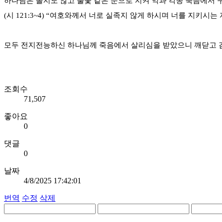
하나님은 졸지도 않고 불꽃 같은 눈으로 지켜 악과 각종 죽음에서 
(시 121:3~4) “여호와께서 너로 실족지 않게 하시며 너를 지
모두 전지전능하신 하나님께 죽음에서 살리심을 받았으니 깨닫고 감
조회수
71,507
좋아요
0
댓글
0
날짜
4/8/2025 17:42:01
번역
수정
삭제