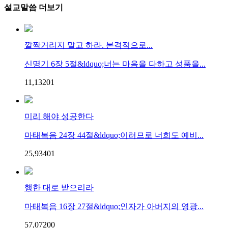
설교말씀 더보기
깔짝거리지 말고 하라. 본격적으로...
신명기 6장 5절&ldquo;너는 마음을 다하고 성품을...
11,132
0
1
미리 해야 성공한다
마태복음 24장 44절&ldquo;이러므로 너희도 예비...
25,934
0
1
행한 대로 받으리라
마태복음 16장 27절&ldquo;인자가 아버지의 영광...
57,072
0
0