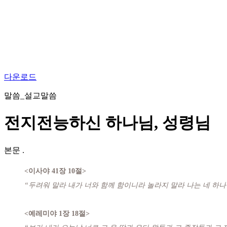
다운로드
말씀_설교말씀
전지전능하신 하나님, 성령님
본문
.
<이사야 41장 10절>
“두려워 말라 내가 너와 함께 함이니라 놀라지 말라 나는 네 하
<예레미야 1장 18절>