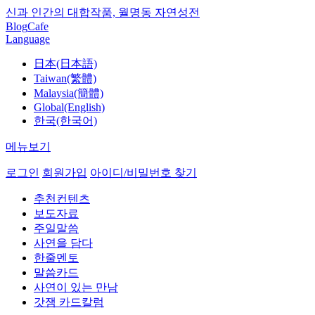
신과 인간의 대합작품, 월명동 자연성전
Blog
Cafe
Language
日本(日本語)
Taiwan(繁體)
Malaysia(簡體)
Global(English)
한국(한국어)
메뉴보기
로그인
회원가입
아이디/비밀번호 찾기
추천컨텐츠
보도자료
주일말씀
사연을 담다
한줄멘토
말씀카드
사연이 있는 만남
갓잼 카드칼럼