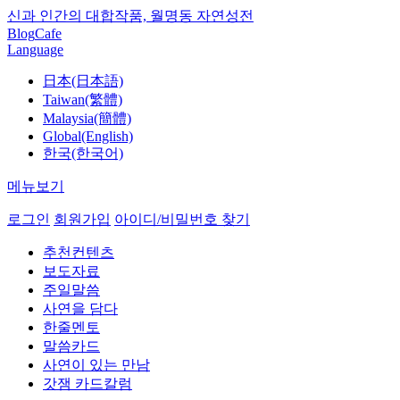
신과 인간의 대합작품, 월명동 자연성전
Blog
Cafe
Language
日本(日本語)
Taiwan(繁體)
Malaysia(簡體)
Global(English)
한국(한국어)
메뉴보기
로그인
회원가입
아이디/비밀번호 찾기
추천컨텐츠
보도자료
주일말씀
사연을 담다
한줄멘토
말씀카드
사연이 있는 만남
갓잼 카드칼럼