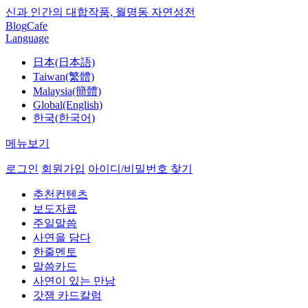
신과 인간의 대합작품, 월명동 자연성전
Blog
Cafe
Language
日本(日本語)
Taiwan(繁體)
Malaysia(簡體)
Global(English)
한국(한국어)
메뉴보기
로그인
회원가입
아이디/비밀번호 찾기
추천컨텐츠
보도자료
주일말씀
사연을 담다
한줄멘토
말씀카드
사연이 있는 만남
갓잼 카드칼럼