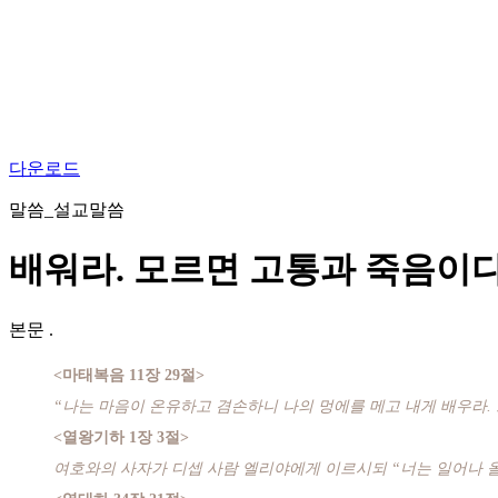
다운로드
말씀_설교말씀
배워라. 모르면 고통과 죽음이다
본문
.
<마태복음 11장 29절>
“나는 마음이 온유하고 겸손하니 나의 멍에를 메고 내게 배우라.
<열왕기하 1장 3절>
여호와의 사자가 디셉 사람 엘리야에게 이르시되 “너는 일어나 