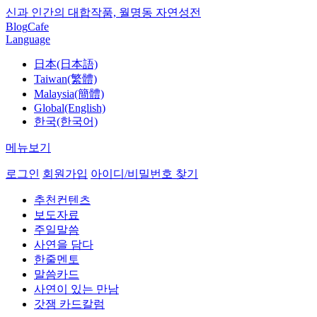
신과 인간의 대합작품, 월명동 자연성전
Blog
Cafe
Language
日本(日本語)
Taiwan(繁體)
Malaysia(簡體)
Global(English)
한국(한국어)
메뉴보기
로그인
회원가입
아이디/비밀번호 찾기
추천컨텐츠
보도자료
주일말씀
사연을 담다
한줄멘토
말씀카드
사연이 있는 만남
갓잼 카드칼럼