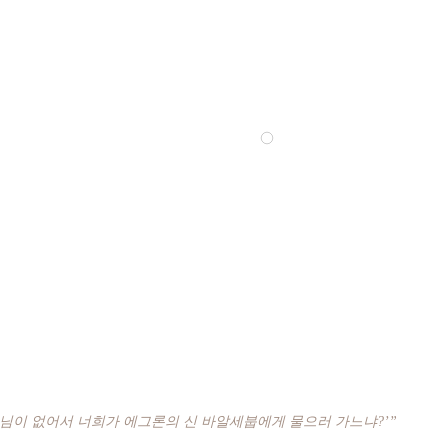
님이 없어서 너희가 에그론의 신 바알세붑에게 물으러 가느냐?’”