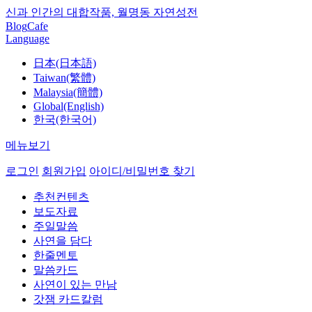
신과 인간의 대합작품, 월명동 자연성전
Blog
Cafe
Language
日本(日本語)
Taiwan(繁體)
Malaysia(簡體)
Global(English)
한국(한국어)
메뉴보기
로그인
회원가입
아이디/비밀번호 찾기
추천컨텐츠
보도자료
주일말씀
사연을 담다
한줄멘토
말씀카드
사연이 있는 만남
갓잼 카드칼럼