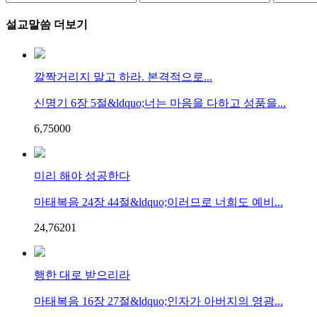
설교말씀 더보기
깔짝거리지 말고 하라. 본격적으로...
신명기 6장 5절&ldquo;너는 마음을 다하고 성품을...
6,750
0
0
미리 해야 성공한다
마태복음 24장 44절&ldquo;이러므로 너희도 예비...
24,762
0
1
행한 대로 받으리라
마태복음 16장 27절&ldquo;인자가 아버지의 영광...