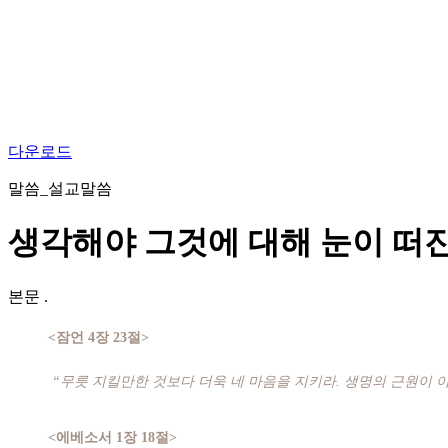
다운로드
말씀_설교말씀
생각해야 그것에 대해 눈이 떠
본문
.
<잠언 4장 23절>
“무릇 지킬만한 것보다 더욱 네 마음을 지키라. 생명의 근원이 
<에베소서 1장 18절>