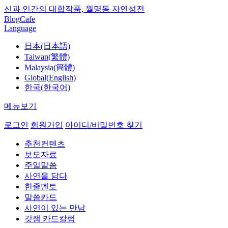
신과 인간의 대합작품, 월명동 자연성전
Blog
Cafe
Language
日本(日本語)
Taiwan(繁體)
Malaysia(簡體)
Global(English)
한국(한국어)
메뉴보기
로그인
회원가입
아이디/비밀번호 찾기
추천컨텐츠
보도자료
주일말씀
사연을 담다
한줄멘토
말씀카드
사연이 있는 만남
갓잼 카드칼럼