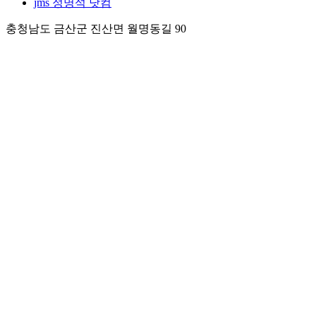
jms 정명석 닷컴
충청남도 금산군 진산면 월명동길 90