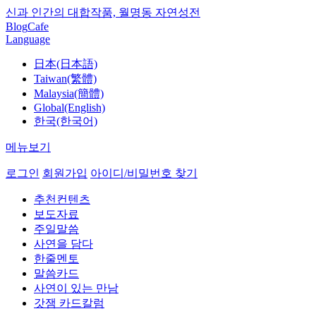
신과 인간의 대합작품, 월명동 자연성전
Blog
Cafe
Language
日本(日本語)
Taiwan(繁體)
Malaysia(簡體)
Global(English)
한국(한국어)
메뉴보기
로그인
회원가입
아이디/비밀번호 찾기
추천컨텐츠
보도자료
주일말씀
사연을 담다
한줄멘토
말씀카드
사연이 있는 만남
갓잼 카드칼럼