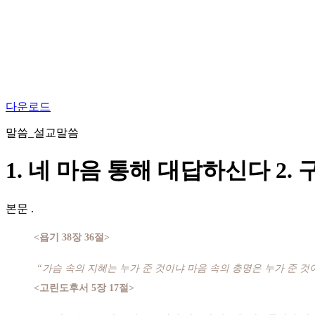
다운로드
말씀_설교말씀
1. 네 마음 통해 대답하신다 2
본문
.
<욥기 38장 36절>
“가슴 속의 지혜는 누가 준 것이냐 마음 속의 총명은 누가 준 것
<고린도후서 5장 17절>