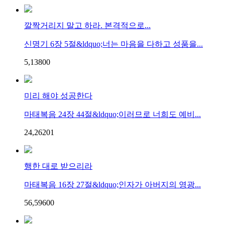
깔짝거리지 말고 하라. 본격적으로...
신명기 6장 5절&ldquo;너는 마음을 다하고 성품을...
5,138
0
0
미리 해야 성공한다
마태복음 24장 44절&ldquo;이러므로 너희도 예비...
24,262
0
1
행한 대로 받으리라
마태복음 16장 27절&ldquo;인자가 아버지의 영광...
56,596
0
0