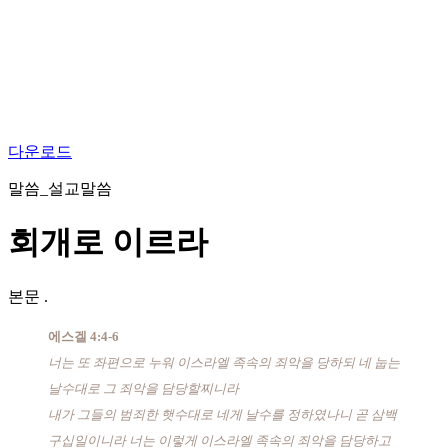
다운로드
말씀_설교말씀
회개로 이르라
본문
.
에스겔 4:4-6
너는 또 좌편으로 누워 이스라엘 족속의 죄악을 당하되 네 눕는
날수대로 그 죄악을 담당할찌니라
내가 그들의 범죄한 햇수대로 네게 날수를 정하였나니 곧 삼백
구십일이니라 너는 이렇게 이스라엘 족속의 죄악을 담당하고