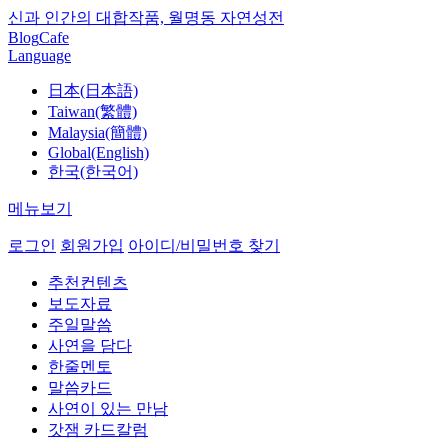
신과 인간의 대합작품, 월명동 자연성전
Blog
Cafe
Language
日本(日本語)
Taiwan(繁體)
Malaysia(簡體)
Global(English)
한국(한국어)
메뉴보기
로그인
회원가입
아이디/비밀번호 찾기
추천컨텐츠
보도자료
주일말씀
사연을 담다
한줄멘토
말씀카드
사연이 있는 만남
갓잼 카드칼럼