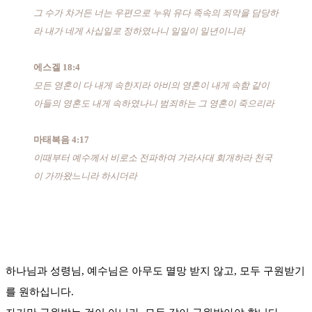
그 수가 차거든 너는 우편으로 누워 유다 족속의 죄악을 담당하
라 내가 네게 사십일로 정하였나니 일일이 일년이니라
에스겔 18:4
모든 영혼이 다 내게 속한지라 아비의 영혼이 내게 속함 같이
아들의 영혼도 내게 속하였나니 범죄하는 그 영혼이 죽으리라
마태복음 4:17
이때부터 예수께서 비로소 전파하여 가라사대 회개하라 천국
이 가까왔느니라 하시더라
하나님과 성령님, 예수님은 아무도 멸망 받지 않고, 모두 구원받기
를 원하십니다.