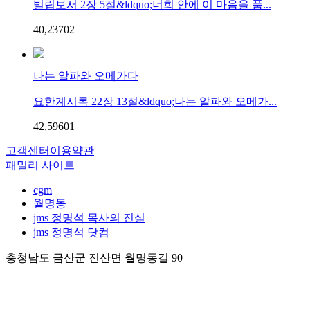
빌립보서 2장 5절&ldquo;너희 안에 이 마음을 품...
40,237
0
2
나는 알파와 오메가다
요한계시록 22장 13절&ldquo;나는 알파와 오메가...
42,596
0
1
고객센터
이용약관
패밀리 사이트
cgm
월명동
jms 정명석 목사의 진실
jms 정명석 닷컴
충청남도 금산군 진산면 월명동길 90