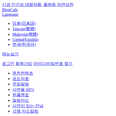
신과 인간의 대합작품, 월명동 자연성전
Blog
Cafe
Language
日本(日本語)
Taiwan(繁體)
Malaysia(簡體)
Global(English)
한국(한국어)
메뉴보기
로그인
회원가입
아이디/비밀번호 찾기
추천컨텐츠
보도자료
주일말씀
사연을 담다
한줄멘토
말씀카드
사연이 있는 만남
갓잼 카드칼럼