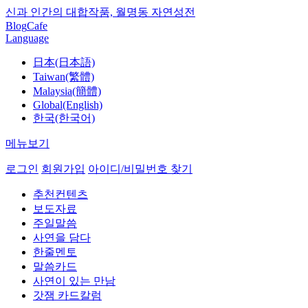
신과 인간의 대합작품, 월명동 자연성전
Blog
Cafe
Language
日本(日本語)
Taiwan(繁體)
Malaysia(簡體)
Global(English)
한국(한국어)
메뉴보기
로그인
회원가입
아이디/비밀번호 찾기
추천컨텐츠
보도자료
주일말씀
사연을 담다
한줄멘토
말씀카드
사연이 있는 만남
갓잼 카드칼럼