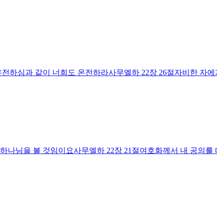
 온전하심과 같이 너희도 온전하라사무엘하 22장 26절자비한 자
 하나님을 볼 것임이요사무엘하 22장 21절여호화께서 내 공의를