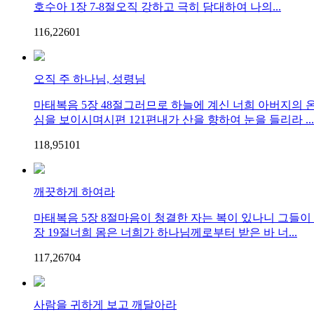
호수아 1장 7-8절오직 강하고 극히 담대하여 나의...
116,226
0
1
오직 주 하나님, 성령님
마태복음 5장 48절그러므로 하늘에 계신 너희 아버지의
심을 보이시며시편 121편내가 산을 향하여 눈을 들리라 ...
118,951
0
1
깨끗하게 하여라
마태복음 5장 8절마음이 청결한 자는 복이 있나니 그들이
장 19절너희 몸은 너희가 하나님께로부터 받은 바 너...
117,267
0
4
사람을 귀하게 보고 깨달아라