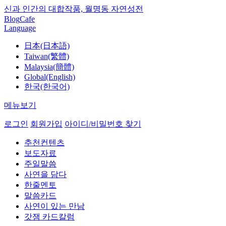
신과 인간의 대합작품, 월명동 자연성전
Blog
Cafe
Language
日本(日本語)
Taiwan(繁體)
Malaysia(簡體)
Global(English)
한국(한국어)
메뉴보기
로그인
회원가입
아이디/비밀번호 찾기
추천컨텐츠
보도자료
주일말씀
사연을 담다
한줄멘토
말씀카드
사연이 있는 만남
갓잼 카드칼럼