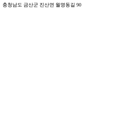
충청남도 금산군 진산면 월명동길 90